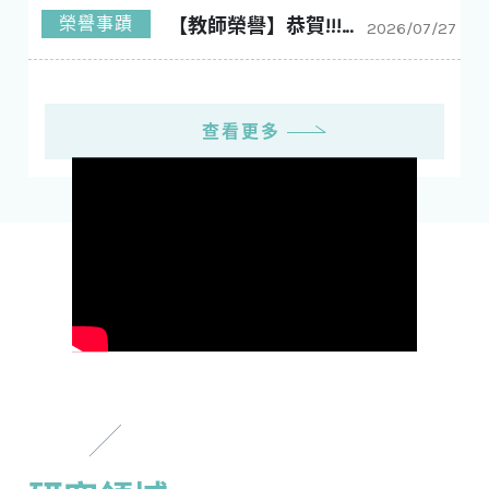
榮譽事蹟
【教師榮譽】恭賀!!!林玠廷老師 榮獲工學院114學年度優良導師!!!
2026/07/27
查看更多