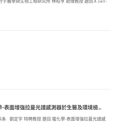
分子醫學與生物工程研究所 林柏亨 助理教授 題目:A cell-
化學-表面增強拉曼光譜感測器於生醫及環境檢測之應用
學材料系 劉定宇 特聘教授 題目:電化學-表面增強拉曼光譜感