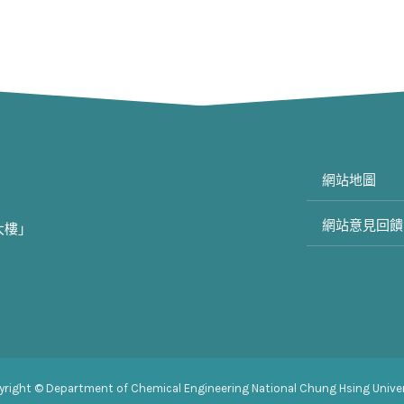
網站地圖
網站意見回饋
大樓」
yright © Department of Chemical Engineering National Chung Hsing Univer