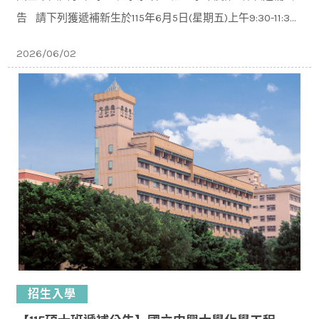
告 請下列獲遞補新⽣於115年6⽉5⽇(星期五)上午9:30-11:30
⾄本校化⼯系C107系辦公室，辦理新⽣報到。 ※逾期未辦
2026/06/02
招生入學