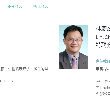
兼任教師
退休教師
林慶
Lin, 
特聘
專任教
專長:
非鹵素阻燃技術、5G通訊印刷電路板基材、塑膠升級回
收、綠
Ext.509
(04)2
linch
辦公室