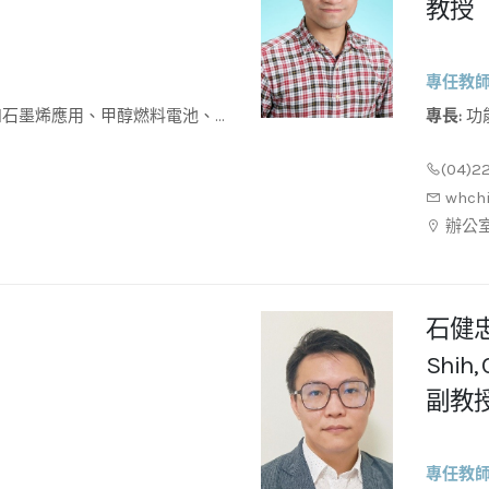
教授
專任教
專長:
功能性高分子生醫材料、藥物傳輸與癌症治療、膠體與界
拉曼散射化學感測器
面科學
(04)2
whch
辦公室
石健
Shih,
副教
專任教