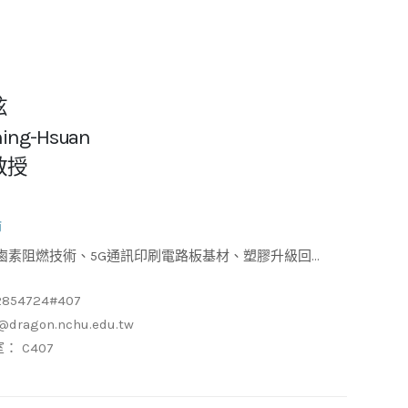
炫
Ching-Hsuan
教授
師
色化學、可回收熱固性複合材料
2854724#407
@dragon.nchu.edu.tw
： C407