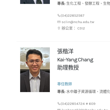
專長:
生化工程、發酵工程、生
(04)22852587
sclin@nchu.edu.tw
辦公室： C512
張楷洋
Kai-Yang Chang
助理教授
專任教師
專長:
水中離子資源循環、流體化床均質結晶技術、碳捕捉技術
與碳酸化應用、鹵水資源化技術
(04)22854724 # 609