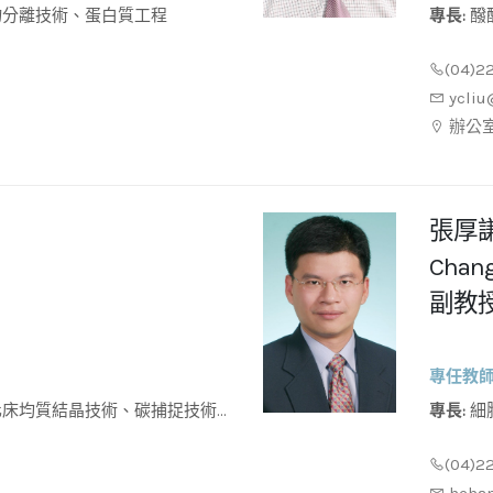
物分離技術、蛋白質工程
專長:
醱酵及蛋白質工程、自動控制系統、生醫免疫檢驗、製程
開發
(04)2
ycliu
辦公室
張厚
Chang
副教
專任教
專長:
細胞間訊息傳遞、超臨界二氧化碳萃取、矽藻生長動力學
、可見光觸媒降解有機物
模擬、
(04)2