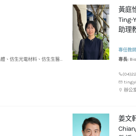
黃庭
Ting-
助理
專任教
專長:
Bioalcohol purification、Polymer composite
分子材料
membran
(04)2
Membran
ting
辦公室
姜文
Chian