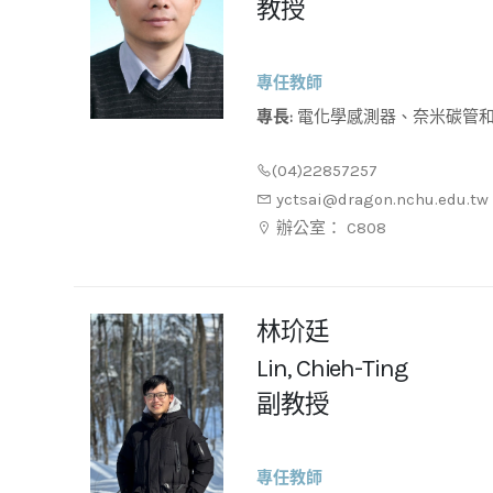
教授
專任教師
專長:
電化學感測器、奈米碳管和石墨烯應用、甲醇燃料電池、
染料敏化太陽能電池、表面增強
(04)22857257
yctsai@dragon.nchu.edu.tw
辦公室： C808
林玠廷
Lin, Chieh-Ting
副教授
專任教師