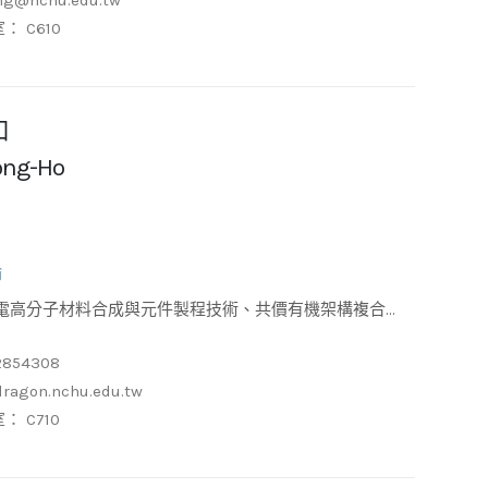
ng@nchu.edu.tw
： C610
和
Rong-Ho
師
鈣鈦礦太陽能電池、超級電容器、軟性電路板鍍銅
2854308
ragon.nchu.edu.tw
： C710