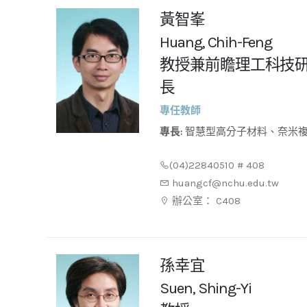
黃智峯
Huang, Chih-Feng
教授兼前瞻理工科技
長
專任教師
專長:
智慧型高分子材料、奈米複合材料、生醫材料表面修飾、
光感性高分子材料
(04)22840510 # 408
huangcf@nchu.edu.tw
辦公室： C408
孫幸宜
Suen, Shing-Yi