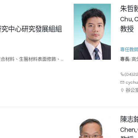
朱哲
Chu, C
研究中心研究發展組組
教授
專任教
專長:
高分子物理、有機/無機奈米混成材料、軟物質材料、磁性
材料、小
(04)2
cych
辦公室
陳志
Chen,