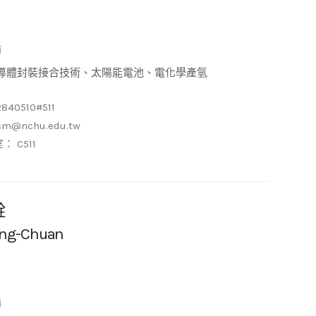
師
導體封裝接合技術、太陽能電池、電化學產氫
2840510#511
cm@nchu.edu.tw
 C511
銓
Yung-Chuan
師