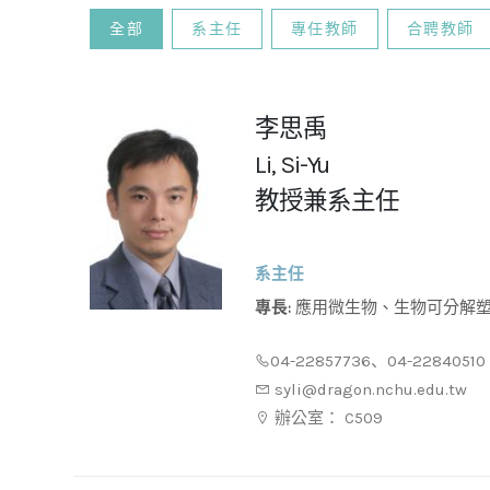
全部
系主任
專任教師
合聘教師
李思禹
Li, Si-Yu
教授兼系主任
系主任
專長:
應用微生物、生物可分解塑膠、生物循環經濟、微生物基
因設計
04-22857736、04-22840510 
syli@dragon.nchu.edu.tw
辦公室： C509