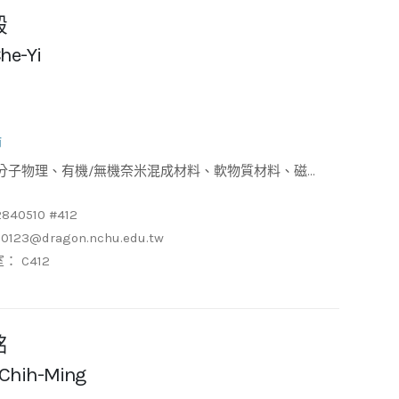
毅
he-Yi
師
角度X光/中子散射技術
2840510 #412
u0123@dragon.nchu.edu.tw
： C412
銘
 Chih-Ming