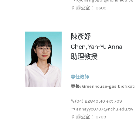
kychang5201@nchu.edu.tw
辦公室： C609
陳彥妤
Chen, Yan-Yu Anna
助理教授
專任教師
專長:
Greenhouse-gas biofixation、Bioprocess design、
Microbial sensing、Microflui
(04) 22840510 ext 709
bioreactor
annayyc0707@nchu.edu.tw
辦公室： C709