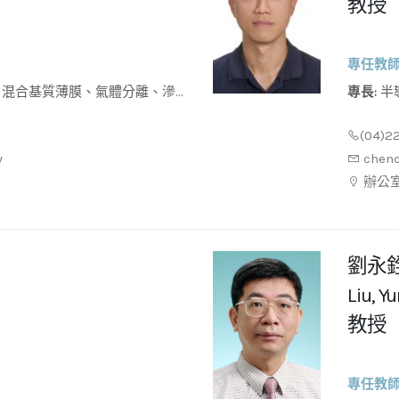
教授
專任教
專長:
半
術
(04)2
w
chen
辦公室：
劉永
Liu, 
教授
專任教