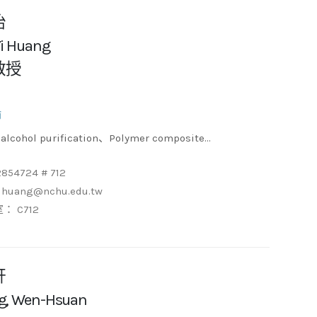
怡
Yi Huang
教授
師
es、Water treatment and resource recovery、
2854724 # 712
e transport and fouling mechanism
yihuang@nchu.edu.tw
： C712
軒
g, Wen-Hsuan