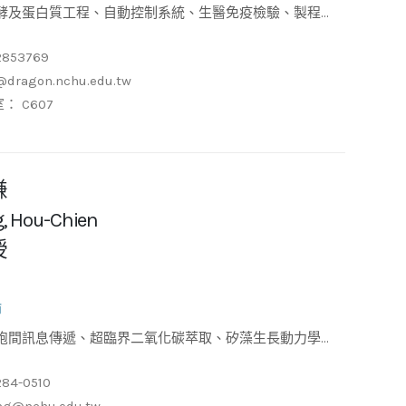
2853769
@dragon.nchu.edu.tw
： C607
謙
, Hou-Chien
授
師
電鍍沉積模擬、膠體粒子在孔隙薄膜中之分佈及運動
284-0510