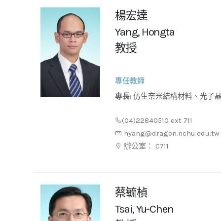
楊宏達
Yang, Hongta
教授
專任教師
專長:
仿生奈米結構材料、光子晶體、仿生光電材料、仿生生醫
材料、仿生半導體材料、仿生高
(04)22840510 ext 711
hyang@dragon.nchu.edu.tw
辦公室： C711
蔡毓楨
Tsai, Yu-Chen