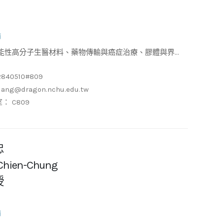
師
、自組裝奈米材料之特性分析
2840510#809
iang@dragon.nchu.edu.tw
： C809
忠
 Chien-Chung
授
師