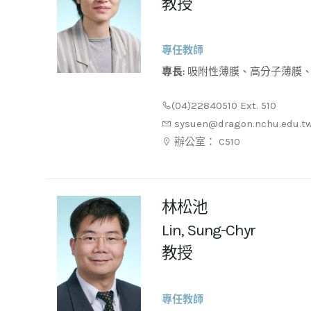
教授
專任教師
專長:
吸附性薄膜、高分子薄膜、混合基質薄膜、氣體分離、滲
透蒸發、薄膜蒸餾、生物分離技
(04)22840510 Ext. 510
sysuen@dragon.nchu.edu.t
辦公室： C510
林松池
Lin, Sung-Chyr
教授
專任教師