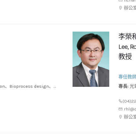
hcha
辦公室
李榮
Lee, 
教授
專任教
專長:
光電高分子材料合成與元件製程技術、共價有機架構複合
dic system、Microbial
材料、
(04)2
rhl@d
辦公室