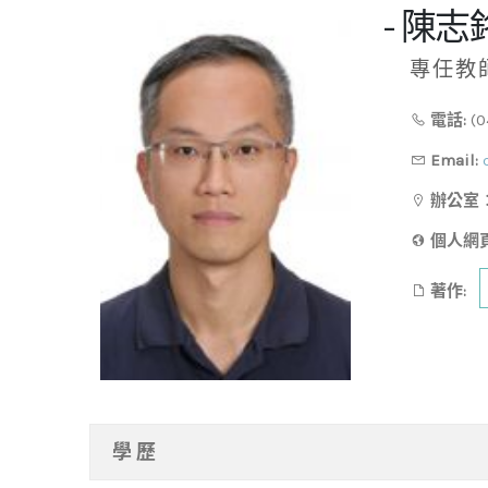
- 陳志銘
專任教
電話:
(0
Email:
辦公室
：
個人網頁
著作:
學 歷