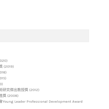
20)
2019)
18)
15)
3)
究傑出教授獎 (2012)
 (2008)
Leader Professional Development Award