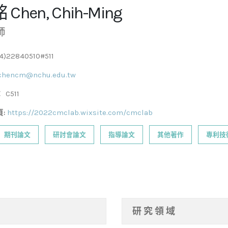
 Chen, Chih-Ming
師
4)22840510#511
chencm@nchu.edu.tw
 C511
:
https://2022cmclab.wixsite.com/cmclab
期刊論文
研討會論文
指導論文
其他著作
專利技
研 究 領 域