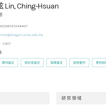
Lin, Ching-Hsuan
師
4)22854724#407
linch@dragon.nchu.edu.tw
： C407
:
期刊論文
研討會論文
指導論文
其他著作
專利技
研 究 領 域