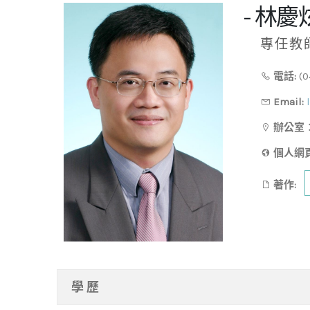
- 林慶炫 
專任教
電話:
(0
Email:
辦公室
個人網頁
著作:
學 歷