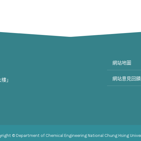
網站地圖
網站意見回饋
大樓」
yright © Department of Chemical Engineering National Chung Hsing Univer