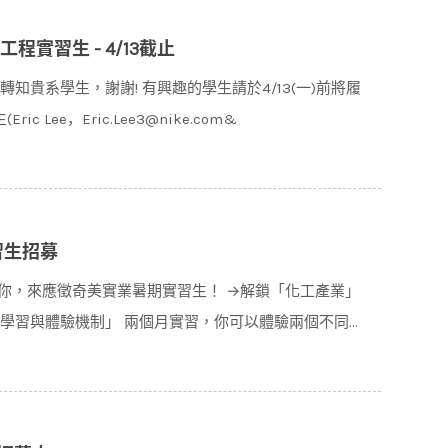
程實習生 - 4/13截止
知貴系學生，謝謝! 有興趣的學生請於4/13(一)前將履
Lee，Eric.Lee3@nike.com&
習生招募
你，來應徵奇美實業暑期實習生！ →解鎖「化工產業」
門學習與體驗機制」 兩個月實習，你可以體驗兩個不同單