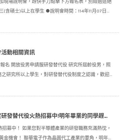
加現場說明會，趕快手刀點擊下方報名表，別錯過這絕
(含碩士)以上在學生 ●說明會時間：114年11月07日
會活動相關資訊
放報名 開放役男申請服研發替代役 研究所屆齡役男，照
役義務之研究所以上學生，對研發替代役制度之認識，歡迎踴
中!明年畢業的同學趕緊提前卡位研發職位,幫助你的職涯先馳得點!!
火熱招募中！ 如果您對半導體產業的研發職務充滿熱忱，
黃金機會！ 聯華電子作為晶圓代工產業的要角，明年的