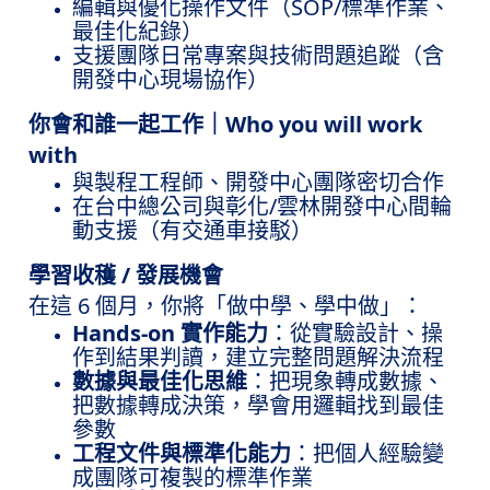
SOP/
編輯與優化操作文件（
標準作業、
最佳化紀錄）
支援團隊日常專案與技術問題追蹤（含
開發中心現場協作）
Who you will work
你會和誰一起工作｜
with
與製程工程師、開發中心團隊密切合作
/
在台中總公司與彰化
雲林開發中心間輪
動支援（有交通車接駁）
/
學習收穫
發展機會
6
在這
個月，你將「做中學、學中做」：
Hands-on
實作能力
：從實驗設計、操
作到結果判讀，建立完整問題解決流程
數據與最佳化思維
：把現象轉成數據、
把數據轉成決策，學會用邏輯找到最佳
參數
工程文件與標準化能力
：把個人經驗變
成團隊可複製的標準作業