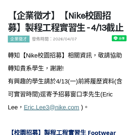
【企業徵才】【Nike校園招
募】製程工程實習生 - 4/13截止
企業徵才
發佈時間：2026/04/07
轉知【
Nike
校園招募】相關資訊，敬請協助
轉知貴系學生，謝謝
!
有興趣的學生請於
4/13(
一
)
前將履歷資料
(
含
可實習時間
)
逕寄予招募窗口李先生
(Eric
Lee
，
Eric.Lee3@nike.com
)
。
Footwear
【校園招募】製程工程實習生