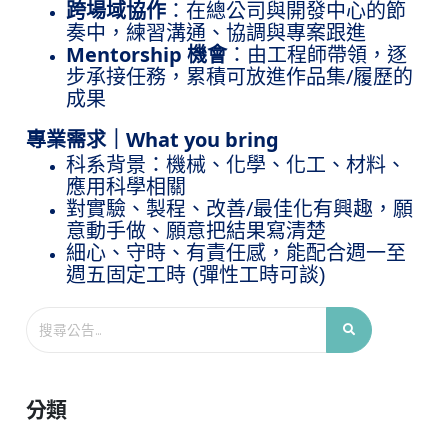
跨場域協作
：在總公司與開發中心的節
奏中，練習溝通、協調與專案跟進
Mentorship
機會
：由工程師帶領，逐
/
步承接任務，累積可放進作品集
履歷的
成果
What you bring
專業需求｜
科系背景：機械、化學、化工、材料、
應用科學相關
/
對實驗、製程、改善
最佳化有興趣，願
意動手做、願意把結果寫清楚
細心、守時、有責任感，能配合週一至
週五固定工時 (彈性工時可談)
分類