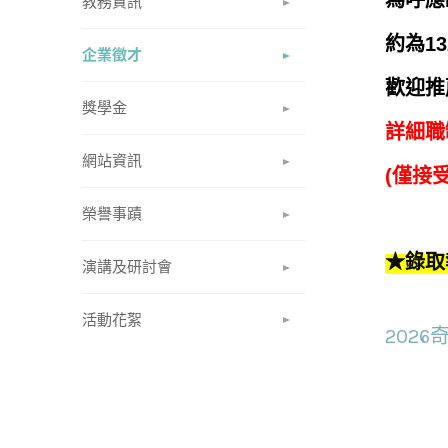
為呼應
教務資訊
約為1
企業徵才
歡迎推
獎學金
詳細職
網站資訊
(
僅接
榮譽事蹟
★錄取
演講及研討會
活動花絮
202