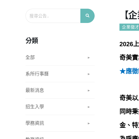
【企
企業徵
分類
202
奇美實
全部
★應徵時
系所行事曆
最新消息
奇美以
招生入學
同時秉
學務資訊
金、特