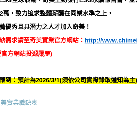
ESG全球浪潮，奇美主動發行ESG永續報告書，
32萬，致力追求整體薪酬在同業水準之上，
薦優秀且具潛力之人才加入奇美！
缺需求請至奇美實業官方網站：
http://www.chimei
受官方網站投遞履歷)
報到：預計為
2026/3/1
(
須依公司實際錄取通知為主
6奇美實業職缺表