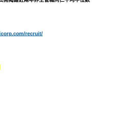
並公開揭露近兩年非主管職同仁平均中位數
corp.com/recruit/
)