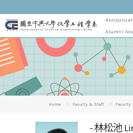
Announce
Alumni Ass
Home
Faculty & Staff
Faculty
- 林松池 Lin