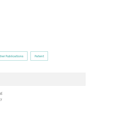
her Publications
Patent
ng
gy