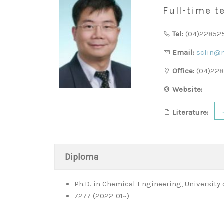
Full-time t
Tel:
(04)22852
Email:
sclin@n
Office:
(04)228
Website:
Literature:
Diploma
Ph.D. in Chemical Engineering, University o
7277 (2022-01~)