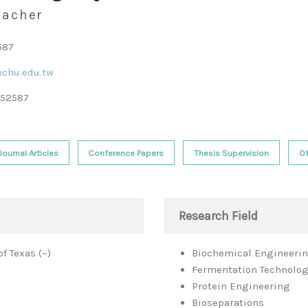
eacher
587
chu.edu.tw
52587
Journal Articles
Conference Papers
Thesis Supervision
Ot
Research Field
f Texas (~)
Biochemical Engineeri
Fermentation Technolo
Protein Engineering
Bioseparations