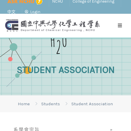
NCHU
College of Engineering
中文
Login
STUDENT ASSOCIATION
Home
Students
Student Association
系學會宗旨