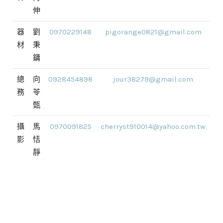
伸
器
劉
0970229148
pigorange0821@gmail.com
材
秉
鏞
總
向
0928454898
jour38279@gmail.com
務
苓
甄
攝
馬
0970091825
cherryst910014@yahoo.com.tw
影
恬
靜