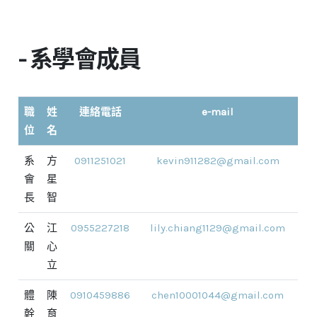
- 系學會成員
職
姓
連絡電話
e-mail
位
名
系
方
0911251021
kevin911282@gmail.com
會
星
長
智
公
江
0955227218
lily.chiang1129@gmail.com
關
心
立
體
陳
0910459886
chen10001044@gmail.com
幹
育