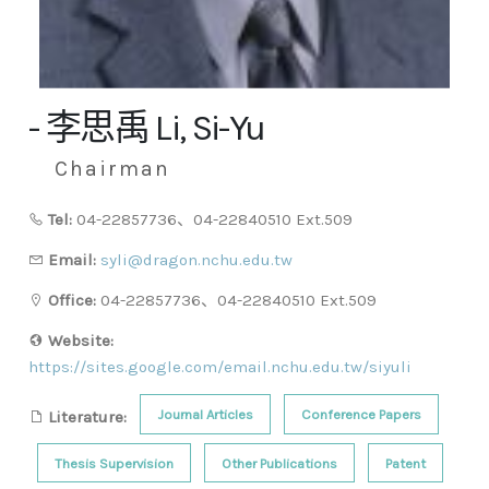
- 李思禹 Li, Si-Yu
Chairman
Tel:
04-22857736、04-22840510 Ext.509
Email:
syli@dragon.nchu.edu.tw
Office:
04-22857736、04-22840510 Ext.509
Website:
https://sites.google.com/email.nchu.edu.tw/siyuli
Journal Articles
Conference Papers
Literature:
Thesis Supervision
Other Publications
Patent