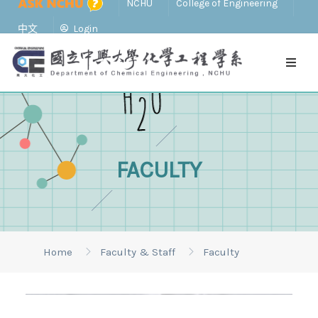
NCHU
College of Engineering
中文
Login
FACULTY
Home
Faculty & Staff
Faculty