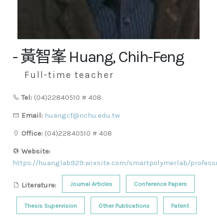
- 黃智峯 Huang, Chih-Feng
Full-time teacher
Tel:
(04)22840510 # 408
Email:
huangcf@nchu.edu.tw
Office:
(04)22840510 # 408
Website:
https://huanglab929.wixsite.com/smartpolymerlab/profess
Journal Articles
Conference Papers
Literature:
Thesis Supervision
Other Publications
Patent