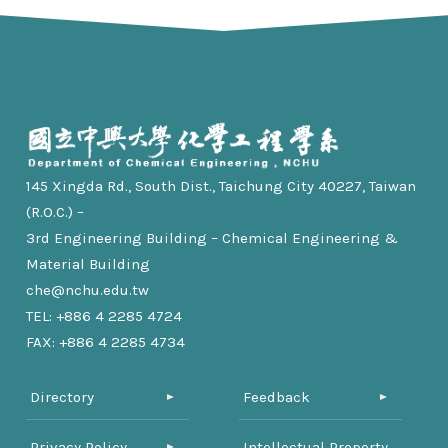
145 Xingda Rd., South Dist., Taichung City 40227, Taiwan
(R.O.C.) –
3rd Engineering Building – Chemical Engineering &
Material Building
che@nchu.edu.tw
TEL: +886 4 2285 4724
FAX: +886 4 2285 4734
Directory
Feedback
Privacy Policy
Intellectual Property