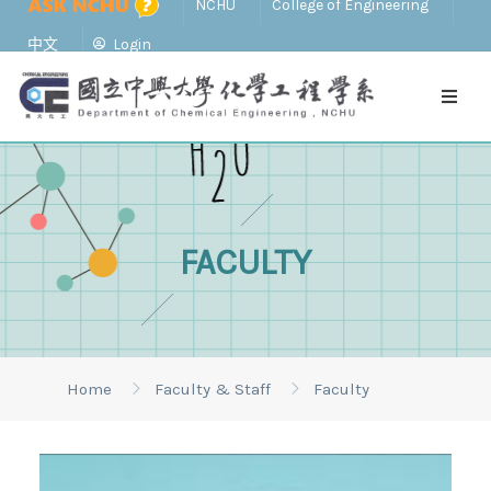
NCHU
College of Engineering
中文
Login
FACULTY
Home
Faculty & Staff
Faculty