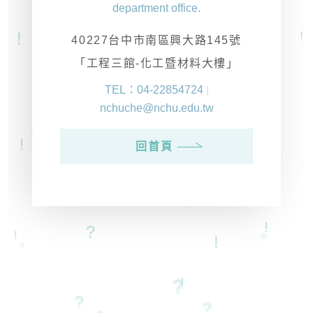
department office.
?
?
!
!
!
?
40227台中市南區興大路145號
?
!
「工程三館-化工暨材料大樓」
?
TEL：04-22854724
|
?
nchuche@nchu.edu.tw
?
?
!
?
!
!
回首頁
?
?
!
!
!
?
!
?
!
!
?
?
!
?
?
?