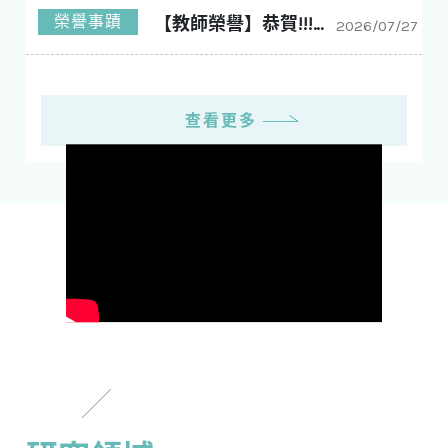
榮譽事蹟
【教師榮譽】恭賀!!!林玠廷老師 榮獲工學院114學年度優良導師!!!
2026/07/27
查看更多