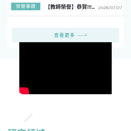
榮譽事蹟
【教師榮譽】恭賀!!!林玠廷老師 榮獲工學院114學年度優良導師!!!
2026/07/27
查看更多