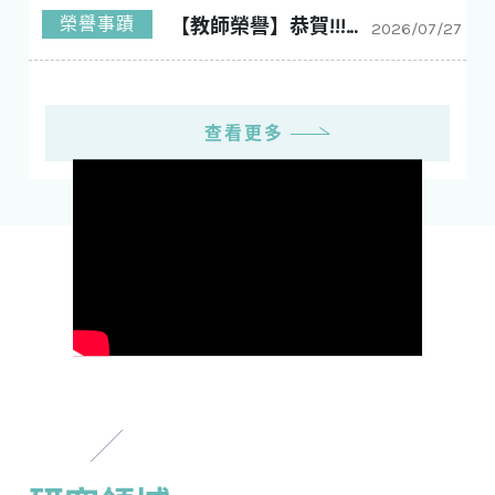
榮譽事蹟
【教師榮譽】恭賀!!!林玠廷老師 榮獲工學院114學年度優良導師!!!
2026/07/27
查看更多