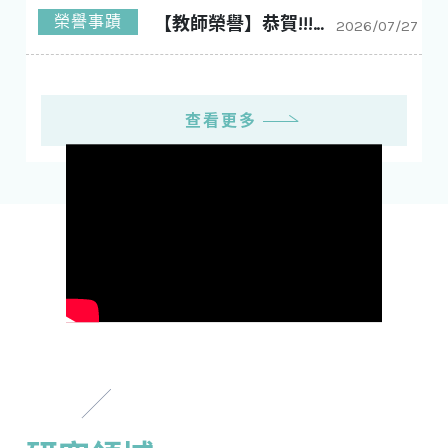
榮譽事蹟
【教師榮譽】恭賀!!!林玠廷老師 榮獲工學院114學年度優良導師!!!
2026/07/27
查看更多