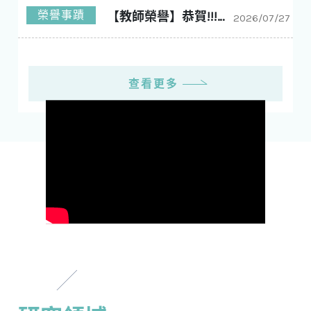
榮譽事蹟
【教師榮譽】恭賀!!!林玠廷老師 榮獲工學院114學年度優良導師!!!
2026/07/27
查看更多